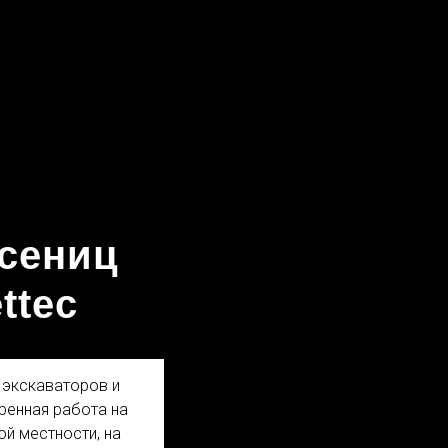
усениц
ttec
ы
экскаваторов и
ренная работа на
ой местности, на