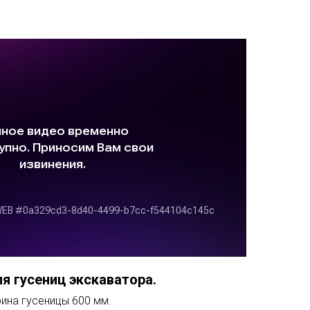
я гусениц экскаватора.
рина гусеницы 600 мм.