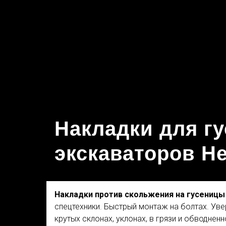
Накладки для г
экскаваторов He
Накладки
против скольжения
на гусениц
спецтехники. Быстрый монтаж на болтах. Уве
крутых склонах, уклонах, в грязи и обводненн