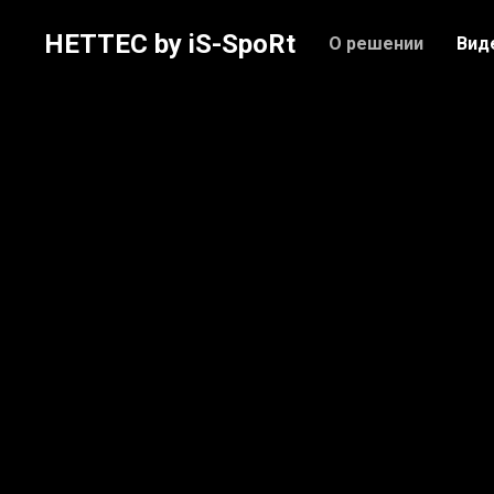
HETTEC by iS-SpoRt
О решении
Вид