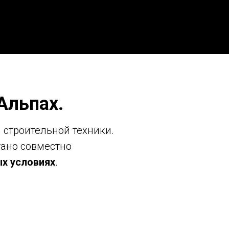
Альпах.
 строительной техники.
тано совместно
х условиях
.